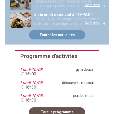
Chaque été est rythmé par de grands
lire la suite
rendez-vous sportifs qui rassemblent des [...]
Un brunch convivial à l’EHPAD !
Bonjoru, Hier, une vingtaine de résidents ont
lire la suite
eu le plaisir de partager un agr&e [...]
Toutes les actualités
Programme d'activités
Lundi 10/08
gym douce
15h00
Lundi 10/08
découverte musical
16h30
Lundi 10/08
jeu des mots
16h30
Tout le programme